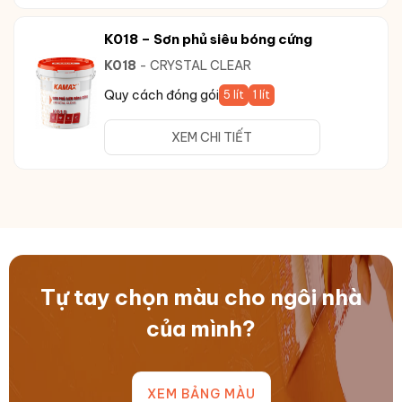
K018 – Sơn phủ siêu bóng cứng
K018
- CRYSTAL CLEAR
Quy cách đóng gói
5 lít
1 lít
XEM CHI TIẾT
Tự tay chọn màu cho ngôi nhà
của mình?
XEM BẢNG MÀU