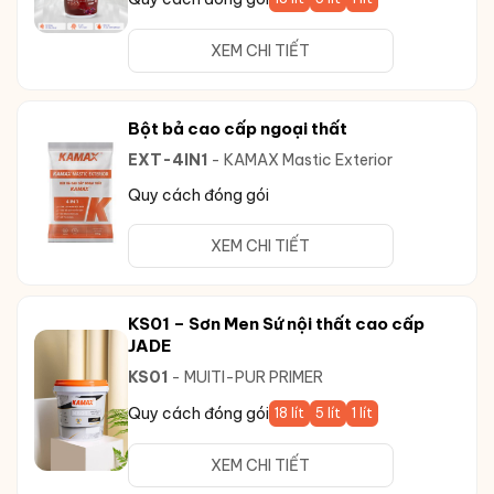
XEM CHI TIẾT
Bột bả cao cấp ngoại thất
EXT-4IN1
- KAMAX Mastic Exterior
Quy cách đóng gói
XEM CHI TIẾT
KS01 – Sơn Men Sứ nội thất cao cấp
JADE
KS01
- MUlTI-PUR PRIMER
Quy cách đóng gói
18 lít
5 lít
1 lít
XEM CHI TIẾT