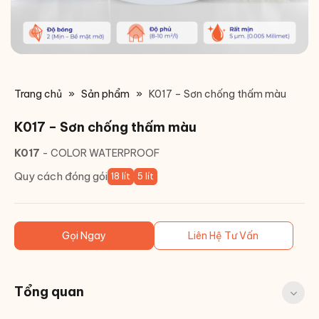
Trang chủ
»
Sản phẩm
»
K017 – Sơn chống thấm màu
K017 – Sơn chống thấm màu
K017
- COLOR WATERPROOF
Quy cách đóng gói
18 lít
5 lít
Gọi Ngay
Liên Hệ Tư Vấn
Tổng quan