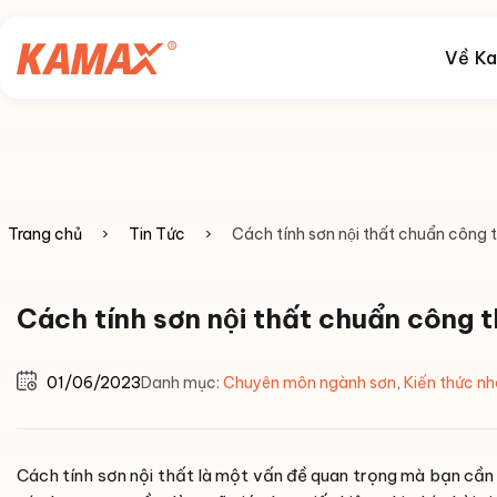
Chuyển
đến
Về K
nội
dung
Trang chủ
›
Tin Tức
›
Cách tính sơn nội thất chuẩn công
Cách tính sơn nội thất chuẩn công 
01/06/2023
Danh mục:
Chuyên môn ngành sơn
,
Kiến thức n
Cách tính sơn nội thất là một vấn đề quan trọng mà bạn cần b