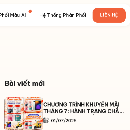
Phối Màu AI
Hệ Thống Phân Phối
LIÊN HỆ
Bài viết mới
CHƯƠNG TRÌNH KHUYẾN MÃI
THÁNG 7: HÀNH TRANG CHẮP
CÁNH – KAMAX ĐỒNG HÀNH
01/07/2026
CÙNG EM TỚI TRƯỜNG