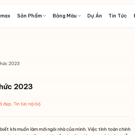
amax
Sản Phẩm
Bảng Màu
Dự Án
Tin Tức
 thức 2023
thức 2023
hà đẹp
,
Tin tức nội bộ
iết khi muốn làm mới ngôi nhà của mình. Việc tính toán chính