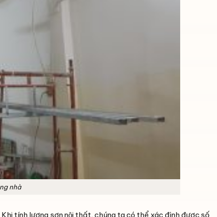
ong nhà
Khi tính lượng sơn nội thất, chúng ta có thể xác định được số