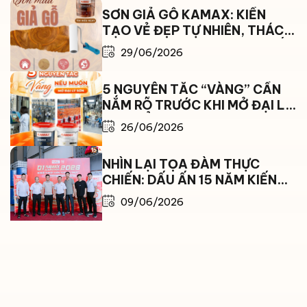
SƠN GIẢ GỖ KAMAX: KIẾN
TẠO VẺ ĐẸP TỰ NHIÊN, THÁCH
THỨC MỌI GIỚI HẠN THỜI TIẾT
29/06/2026
5 NGUYÊN TẮC “VÀNG” CẦN
NẮM RÕ TRƯỚC KHI MỞ ĐẠI LÝ
SƠN ĐỂ BỨT PHÁ DOANH THU
26/06/2026
NHÌN LẠI TỌA ĐÀM THỰC
CHIẾN: DẤU ẤN 15 NĂM KIẾN
TẠO VÀ BỨT PHÁ CÙNG SƠN
09/06/2026
KAMAX