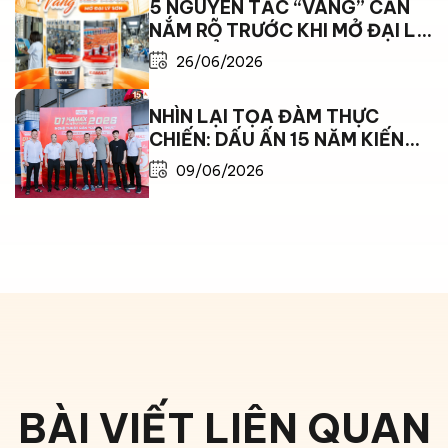
5 NGUYÊN TẮC “VÀNG” CẦN
NẮM RÕ TRƯỚC KHI MỞ ĐẠI LÝ
SƠN ĐỂ BỨT PHÁ DOANH THU
26/06/2026
NHÌN LẠI TỌA ĐÀM THỰC
CHIẾN: DẤU ẤN 15 NĂM KIẾN
TẠO VÀ BỨT PHÁ CÙNG SƠN
09/06/2026
KAMAX
BÀI VIẾT LIÊN QUAN