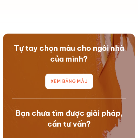
ĐỒNG
MỌI
học
liệu
HÀNH
GIỚI
mới,
được
CÙNG
HẠN
Sơn
ưu
EM
THỜI
Kamax
ái
TỚI
TIẾT
hân
hàng
TRƯỜNG
Tự tay chọn màu cho ngôi nhà
hạnh
đầu
của mình?
triển
trong
khai
kiến
chương
trúc
XEM BẢNG MÀU
trình..
nhờ..
Bạn chưa tìm được giải pháp,
cần tư vấn?