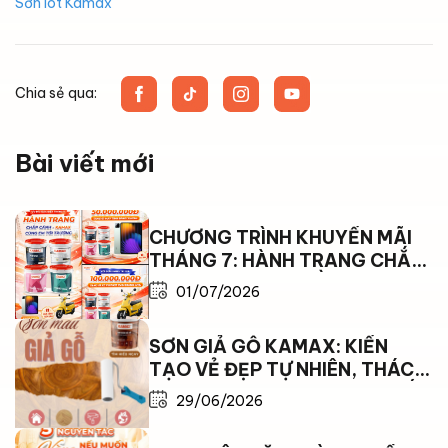
Sơn lót Kamax
Chia sẻ qua:
Bài viết mới
CHƯƠNG TRÌNH KHUYẾN MÃI
THÁNG 7: HÀNH TRANG CHẮP
CÁNH – KAMAX ĐỒNG HÀNH
01/07/2026
CÙNG EM TỚI TRƯỜNG
SƠN GIẢ GỖ KAMAX: KIẾN
TẠO VẺ ĐẸP TỰ NHIÊN, THÁCH
THỨC MỌI GIỚI HẠN THỜI TIẾT
29/06/2026