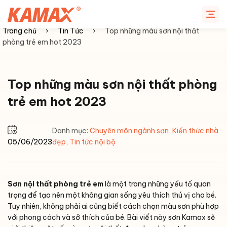
Chuyển
đến
nội
Trang chủ
›
Tin Tức
›
Top những màu sơn nội thất
dung
phòng trẻ em hot 2023
Top những màu sơn nội thất phòng
trẻ em hot 2023
Danh mục:
Chuyên môn ngành sơn
,
Kiến thức nhà
05/06/2023
đẹp
,
Tin tức nội bộ
Sơn nội thất phòng trẻ em
là một trong những yếu tố quan
trọng để tạo nên một không gian sống yêu thích thú vị cho bé.
Tuy nhiên, không phải ai cũng biết cách chọn màu sơn phù hợp
với phong cách và sở thích của bé. Bài viết này sơn Kamax sẽ