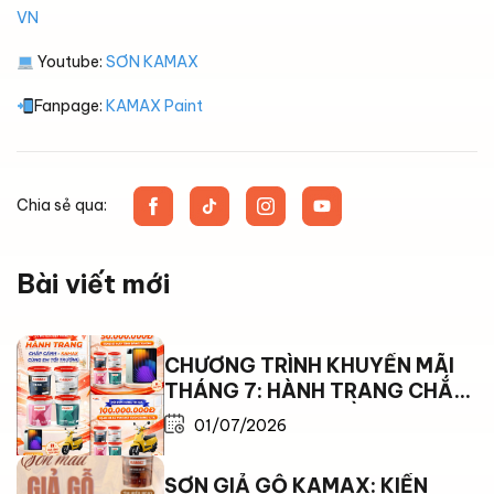
VN
Youtube:
SƠN KAMAX
Fanpage:
KAMAX Paint
Chia sẻ qua:
Bài viết mới
CHƯƠNG TRÌNH KHUYẾN MÃI
THÁNG 7: HÀNH TRANG CHẮP
CÁNH – KAMAX ĐỒNG HÀNH
01/07/2026
CÙNG EM TỚI TRƯỜNG
SƠN GIẢ GỖ KAMAX: KIẾN