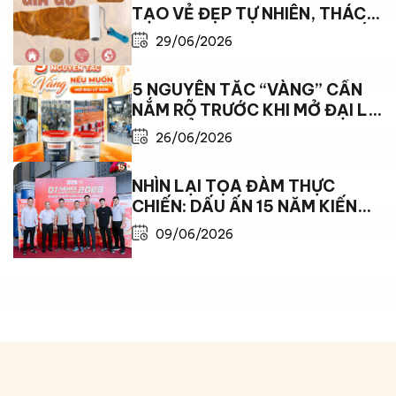
TẠO VẺ ĐẸP TỰ NHIÊN, THÁCH
THỨC MỌI GIỚI HẠN THỜI TIẾT
29/06/2026
5 NGUYÊN TẮC “VÀNG” CẦN
NẮM RÕ TRƯỚC KHI MỞ ĐẠI LÝ
SƠN ĐỂ BỨT PHÁ DOANH THU
26/06/2026
NHÌN LẠI TỌA ĐÀM THỰC
CHIẾN: DẤU ẤN 15 NĂM KIẾN
TẠO VÀ BỨT PHÁ CÙNG SƠN
09/06/2026
KAMAX