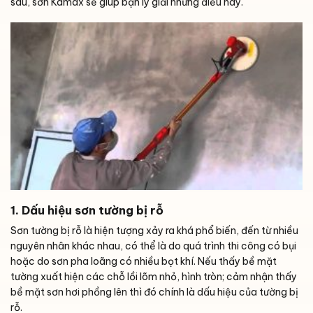
sau, sơn Kamax sẽ giúp bạn lý giải những điều này.
1. Dấu hiệu sơn tường bị rỗ
Sơn tường bị rỗ là hiện tượng xảy ra khá phổ biến, đến từ nhiều
nguyên nhân khác nhau, có thể là do quá trình thi công có bụi
hoặc do sơn pha loãng có nhiều bọt khí. Nếu thấy bề mặt
tường xuất hiện các chỗ lồi lõm nhỏ, hình tròn; cảm nhận thấy
bề mặt sơn hơi phồng lên thì đó chính là dấu hiệu của tường bị
rỗ.