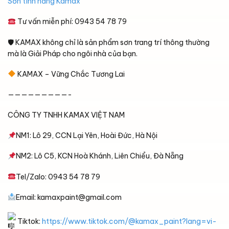
Sơn tính năng Kamax
Tư vấn miễn phí: 0943 54 78 79
🛡 KAMAX không chỉ là sản phẩm sơn trang trí thông thường
mà là Giải Pháp cho ngôi nhà của bạn.
KAMAX – Vững Chắc Tương Lai
—————————-
CÔNG TY TNHH KAMAX VIỆT NAM
NM1: Lô 29, CCN Lại Yên, Hoài Đức, Hà Nội
NM2: Lô C5, KCN Hoà Khánh, Liên Chiểu, Đà Nẵng
Tel/Zalo: 0943 54 78 79
Email: kamaxpaint@gmail.com
Tiktok:
https://www.tiktok.com/@kamax_paint?lang=vi-