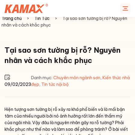
Chuyển
đến
nội
Trang chủ
›
Tin Tức
›
Tại sao sơn tường bị rỗ? Nguyên
dung
nhân và cách khắc phục
Tại sao sơn tường bị rỗ? Nguyên
nhân và cách khắc phục
Danh mục:
Chuyên môn ngành sơn
,
Kiến thức nhà
09/02/2023
đẹp
,
Tin tức nội bộ
Hiện tượng sơn tường bị rỗ xảy ra khá phổ biến và là mối bận
tâm của nhiều người bởi nó ảnh hưởng rất lớn đến thẩm mỹ
của ngôi nhà. Vậy đâu là nguyên nhân gây ra rỗ tường? Phải
khắc phục như thế nào và làm sao để phòng tránh? Ở bài viết