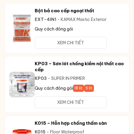
Bột bả cao cấp ngoại thất
EXT-4IN1
- KAMAX Mastic Exterior
Quy cách đóng gói
XEM CHI TIẾT
KP03 – Sơn lót chống kiềm nội thất cao
cấp
KP03
- SUPER IN PRIMER
Quy cách đóng gói
18 lít
5 lít
XEM CHI TIẾT
K015 – Hỗn hợp chống thấm sàn
K015
- Floor Waterproof