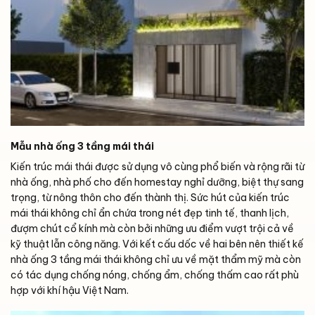
Mẫu nhà ống 3 tầng mái thái
Kiến trúc mái thái được sử dụng vô cùng phổ biến và rộng rãi từ
nhà ống, nhà phố cho đến homestay nghỉ dưỡng, biệt thự sang
trọng, từ nông thôn cho đến thành thị. Sức hút của kiến trúc
mái thái không chỉ ẩn chứa trong nét đẹp tinh tế, thanh lịch,
đượm chút cổ kính mà còn bởi những ưu điểm vượt trội cả về
kỹ thuật lẫn công năng. Với kết cấu dốc về hai bên nên thiết kế
nhà ống 3 tầng mái thái không chỉ ưu về mặt thẩm mỹ mà còn
có tác dụng chống nóng, chống ẩm, chống thấm cao rất phù
hợp với khí hậu Việt Nam.