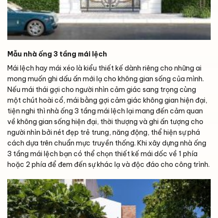
Mẫu nhà ống 3 tầng mái lệch
Mái lệch hay mái xéo là kiểu thiết kế dành riêng cho những ai
mong muốn ghi dấu ấn mới lạ cho không gian sống của mình.
Nếu mái thái gợi cho người nhìn cảm giác sang trọng cùng
một chút hoài cổ, mái bằng gợi cảm giác không gian hiện đại,
tiện nghi thì nhà ống 3 tầng mái lệch lại mang đến cảm quan
về không gian sống hiện đại, thời thượng và ghi ấn tượng cho
người nhìn bởi nét đẹp trẻ trung, năng động, thể hiện sự phá
cách dựa trên chuẩn mực truyền thống. Khi xây dựng nhà ống
3 tầng mái lệch bạn có thể chọn thiết kế mái dốc về 1 phía
hoặc 2 phía để đem đến sự khác lạ và độc đáo cho công trình.