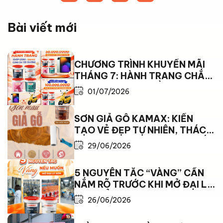
Bài viết mới
CHƯƠNG TRÌNH KHUYẾN MÃI
THÁNG 7: HÀNH TRANG CHẮP
CÁNH – KAMAX ĐỒNG HÀNH
01/07/2026
CÙNG EM TỚI TRƯỜNG
SƠN GIẢ GỖ KAMAX: KIẾN
TẠO VẺ ĐẸP TỰ NHIÊN, THÁCH
THỨC MỌI GIỚI HẠN THỜI TIẾT
29/06/2026
5 NGUYÊN TẮC “VÀNG” CẦN
NẮM RÕ TRƯỚC KHI MỞ ĐẠI LÝ
SƠN ĐỂ BỨT PHÁ DOANH THU
26/06/2026