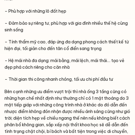
– Phù hợp với những lô đất hẹp
– Đảm bảo sự riêng tư, phù hợp với gia đình nhiều thế hệ cùng
sinh sống
– Tính thẩm mỹ cao, đáp ứng đa dạng phong cách thiết kế từ
hiện đại, tối giản cho đến tân cổ điển sang trọng
– Hệ mái nhà đa dạng: mái bằng, mái lệch, mái thái… tạo vẻ
đẹp phá cách riêng cho căn nhà
– Thời gian thi công nhanh chóng, tối ưu chi phí đầu tư
Bên cạnh những ưu điểm vượt trội thì nhà ống 3 tầng cũng có
những hạn chế nhất định như thường chỉ có 1 mặt thoáng do 3
mặt tiếp giáp với những công trình nhà ở khác do đó dẫn đến
nhược điểm không đón nhận được nhiều ánh sáng cũng như gió
trời; diện tích hẹp về chiều ngang thế nên nếu không biết cách
phân bổ không gian, sắp xếp nội thất khoa học sẽ dễ dẫn đến
tình trạng chật chội, bí bách và bất tiện trong việc di chuyển,