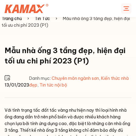
Chuyển
đến
nội
Trang chủ
›
Tin Tức
›
Mẫu nhà ống 3 tầng đẹp, hiện đại
dung
tối ưu chi phí 2023 (P1)
Mẫu nhà ống 3 tầng đẹp, hiện đại
tối ưu chi phí 2023 (P1)
Danh mục:
Chuyên môn ngành sơn
,
Kiến thức nhà
13/01/2023
đẹp
,
Tin tức nội bộ
Với tình trạng tấc đất tấc vàng như hiện nay thì loại hình nhà
ống đang dần trở nên phổ biến và được nhiều khách hàng
chọn lựa bởi tính ứng dụng cao, đặc biệt là những căn nhà ống
3 tầng. Thiết kế nhà ống 3 tầng không chỉ đảm bảo đầy đủ