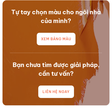
TỚI
TIẾT
hân
hàng
TRƯỜNG
Tự tay chọn màu cho ngôi nhà
hạnh
đầu
của mình?
triển
trong
khai
kiến
chương
trúc
XEM BẢNG MÀU
trình..
nhờ..
Bạn chưa tìm được giải pháp,
cần tư vấn?
LIÊN HỆ NGAY