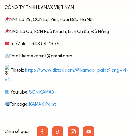
CÔNG TY TNHH KAMAX VIỆT NAM
NM1: Lô 29, CCN Lại Yên, Hoài Đức, Hà Nội
NM2: Lô C5, KCN Hoà Khánh, Liên Chiểu, Đà Nẵng
Tel/Zalo: 0943 54 78 79
Email: kamaxpaint@gmail.com
Tiktok:
https://www.tiktok.com/@kamax_paint?lang=vi-
VN
Youtube:
SƠN KAMAX
Fanpage:
KAMAX Paint
Chia sẻ qua: