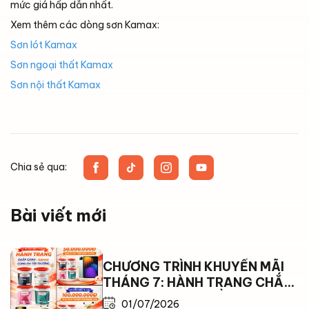
mức giá hấp dẫn nhất.
Xem thêm các dòng sơn Kamax:
Sơn lót Kamax
Sơn ngoại thất Kamax
Sơn nội thất Kamax
Chia sẻ qua:
Bài viết mới
CHƯƠNG TRÌNH KHUYẾN MÃI
THÁNG 7: HÀNH TRANG CHẮP
CÁNH – KAMAX ĐỒNG HÀNH
01/07/2026