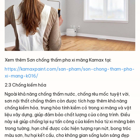
Xem thêm Sơn chống thấm pha xi măng Kamax tại:
https://kamaxpaint.com/san-pham/son-chong-tham-pha-
xi-mang-k016/
2.3 Chống kiềm hóa
Ngoài khả năng chống thấm nước, chống rêu mốc tuyệt vời,
sơn nội thất chống thấm còn được tích hợp thêm khả năng
chống kiềm hóa, trung hòa tính kiềm có trong xi măng và vật
liệu xây dựng, giúp đảm bảo chất lượng của công trình. Điều
này sẽ giúp chống lại sự tấn công của kiềm hóa từ xi măng bên
trong tường, hạn chế được các hiện tượng rạn nứt, bong tróc
màu sơn, hư hại kết cấu, cho không gian sống luôn sáng đẹp