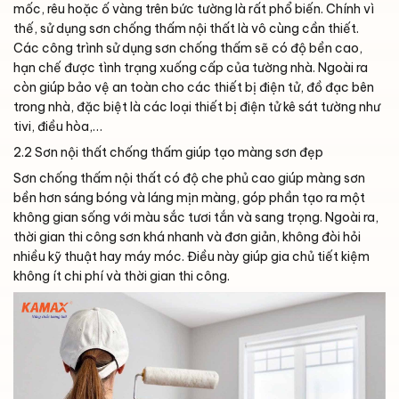
mốc, rêu hoặc ố vàng trên bức tường là rất phổ biến. Chính vì
thế, sử dụng sơn chống thấm nội thất là vô cùng cần thiết.
Các công trình sử dụng sơn chống thấm sẽ có độ bền cao,
hạn chế được tình trạng xuống cấp của tường nhà. Ngoài ra
còn giúp bảo vệ an toàn cho các thiết bị điện tử, đồ đạc bên
trong nhà, đặc biệt là các loại thiết bị điện tử kê sát tường như
tivi, điều hòa,…
2.2 Sơn nội thất chống thấm giúp tạo màng sơn đẹp
Sơn chống thấm nội thất có độ che phủ cao giúp màng sơn
bền hơn sáng bóng và láng mịn màng, góp phần tạo ra một
không gian sống với màu sắc tươi tắn và sang trọng. Ngoài ra,
thời gian thi công sơn khá nhanh và đơn giản, không đòi hỏi
nhiều kỹ thuật hay máy móc. Điều này giúp gia chủ tiết kiệm
không ít chi phí và thời gian thi công.