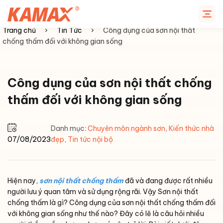
Chuyển
đến
nội
Trang chủ
›
Tin Tức
›
Công dụng của sơn nội thất
dung
chống thấm đối với không gian sống
Công dụng của sơn nội thất chống
thấm đối với không gian sống
Danh mục:
Chuyên môn ngành sơn
,
Kiến thức nhà
07/08/2023
đẹp
,
Tin tức nội bộ
Hiện nay,
sơn nội thất chống thấm
đã và đang được rất nhiều
người lưu ý quan tâm và sử dụng rộng rãi. Vậy Sơn nội thất
chống thấm là gì? Công dụng của sơn nội thất chống thấm đối
với không gian sống như thế nào? Đây có lẽ là câu hỏi nhiều