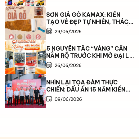
CÙNG EM TỚI TRƯỜNG
SƠN GIẢ GỖ KAMAX: KIẾN
TẠO VẺ ĐẸP TỰ NHIÊN, THÁCH
THỨC MỌI GIỚI HẠN THỜI TIẾT
29/06/2026
5 NGUYÊN TẮC “VÀNG” CẦN
NẮM RÕ TRƯỚC KHI MỞ ĐẠI LÝ
SƠN ĐỂ BỨT PHÁ DOANH THU
26/06/2026
NHÌN LẠI TỌA ĐÀM THỰC
CHIẾN: DẤU ẤN 15 NĂM KIẾN
TẠO VÀ BỨT PHÁ CÙNG SƠN
09/06/2026
KAMAX