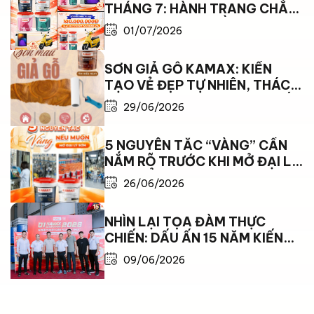
THÁNG 7: HÀNH TRANG CHẮP
CÁNH – KAMAX ĐỒNG HÀNH
01/07/2026
CÙNG EM TỚI TRƯỜNG
SƠN GIẢ GỖ KAMAX: KIẾN
TẠO VẺ ĐẸP TỰ NHIÊN, THÁCH
THỨC MỌI GIỚI HẠN THỜI TIẾT
29/06/2026
5 NGUYÊN TẮC “VÀNG” CẦN
NẮM RÕ TRƯỚC KHI MỞ ĐẠI LÝ
SƠN ĐỂ BỨT PHÁ DOANH THU
26/06/2026
NHÌN LẠI TỌA ĐÀM THỰC
CHIẾN: DẤU ẤN 15 NĂM KIẾN
TẠO VÀ BỨT PHÁ CÙNG SƠN
09/06/2026
KAMAX