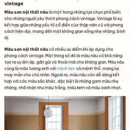
vintage
Màu sơn nội thất nâu
là một trong những lựa chọn phổ biến
cho những người yêu thích phong cách vintage. Vintage là sự
kết hợp giữa những yếu tố cổ điển của thập niên cũ với phong
cách hiện đại, mang đến một không gian sống nhẹ nhàng, bình
dị.
Màu sơn nội thất nâu
có nhiều ưu điểm khi áp dụng cho
phong cách vintage. Một trong số đó là màu nâu có khả năng
tạo ra sự ấm áp, gần gũi và thoải mái cho không gian. Màu nâu
cũng là màu tương sinh với
mệnh kim
và mệnh thổ, mang lại
may mắn cho chủ nhân. Ngoài ra, màu nâu còn dễ dàng kết
hợp với các màu sắc khác, đặc biệt là những gam màu nhẹ
nhàng, nhã nhặn như màu trắng, màu kem và màu xanh nhạt.