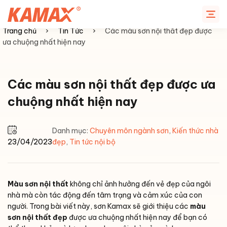
Chuyển
đến
nội
Trang chủ
›
Tin Tức
›
Các màu sơn nội thất đẹp được
dung
ưa chuộng nhất hiện nay
Các màu sơn nội thất đẹp được ưa
chuộng nhất hiện nay
Danh mục:
Chuyên môn ngành sơn
,
Kiến thức nhà
23/04/2023
đẹp
,
Tin tức nội bộ
Màu sơn nội thất
không chỉ ảnh hưởng đến vẻ đẹp của ngôi
nhà mà còn tác động đến tâm trạng và cảm xúc của con
người. Trong bài viết này, sơn Kamax sẽ giới thiệu các
màu
sơn nội thất
đẹp
được ưa chuộng nhất hiện nay để bạn có