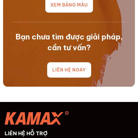
XEM BẢNG MÀU
trình..
nhờ..
Bạn chưa tìm được giải pháp,
cần tư vấn?
LIÊN HỆ NGAY
LIÊN HỆ HỖ TRỢ